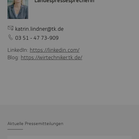
Landespressesprecherin
katrin.lindner@tk.de
03 51 - 47 73-909
LinkedIn:
https://linkedin.com/
Blog:
https://wirtechniker.tk.de/
Aktu­elle Pres­se­mit­tei­lungen