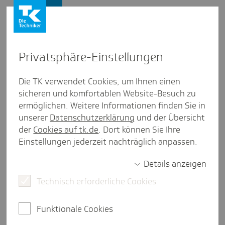
Presse und Politik
Privat­sphäre-Einstel­lungen
Presse und Politik
/
Ambulante Versorgung
Die TK verwendet Cookies, um Ihnen einen
sicheren und komfortablen Website-Besuch zu
Pres­se­mit­tei­lung aus Sachsen
ermöglichen. Weitere Informationen finden Sie in
Kran­ken­stand in Sachsen leicht
unserer
Datenschutzerklärung
und der Übersicht
gesunken
der
Cookies auf tk.de
. Dort können Sie Ihre
Einstellungen jederzeit nachträglich anpassen.
Details anzeigen
Dresden, 5. Februar 2026.
Die erwerbstätigen
Technisch erforderliche Cookies
Versicherten der Techniker Krankenkasse (TK) in
Sachsen waren 2025 im Durchschnitt etwas kürzer
krankgeschrieben als in den Jahren zuvor. Der
Funktionale Cookies
Krankenstand betrug 4,95 Prozent und lag damit