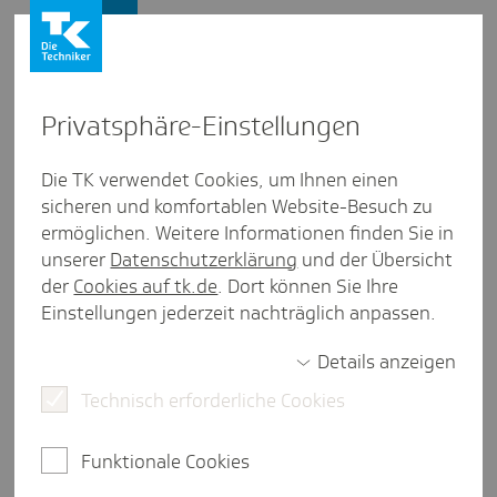
Firmenkunden
Privat­sphäre-Einstel­lungen
Firmenkunden
/
Beiträge
Die TK verwendet Cookies, um Ihnen einen
sicheren und komfortablen Website-Besuch zu
SEPA-Über­wei­sun­gen: Empfän­
ermöglichen. Weitere Informationen finden Sie in
ger­namen genau prüfen
unserer
Datenschutzerklärung
und der Übersicht
der
Cookies auf tk.de
. Dort können Sie Ihre
Einstellungen jederzeit nachträglich anpassen.
Details anzeigen
eine Minute Lesezeit
Technisch erforderliche Cookies
Wenn Sie als Arbeitgeber Überweisungen an die
TK vornehmen, müssen Sie seit Oktober 2025
Funktionale Cookies
insbesondere auf den richtigen Empfängernamen
achten. Hier finden Sie weitere Infos.