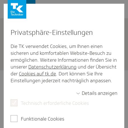
Firmenkunden
Kontakt
Privat­sphäre-Einstel­lungen
Die TK verwendet Cookies, um Ihnen einen
Firmenkunden
/
Meldeverfahren
sicheren und komfortablen Website-Besuch zu
Daten­aus­tausch eAU
ermöglichen. Weitere Informationen finden Sie in
unserer
Datenschutzerklärung
und der Übersicht
der
Cookies auf tk.de
. Dort können Sie Ihre
Einstellungen jederzeit nachträglich anpassen.
Details anzeigen
Wie kann ich als Arbeitgeber am Abruf der AU-
Technisch erforderliche Cookies
Daten teilnehmen?
Funktionale Cookies
Was muss ich als Arbeitgeber jetzt bei