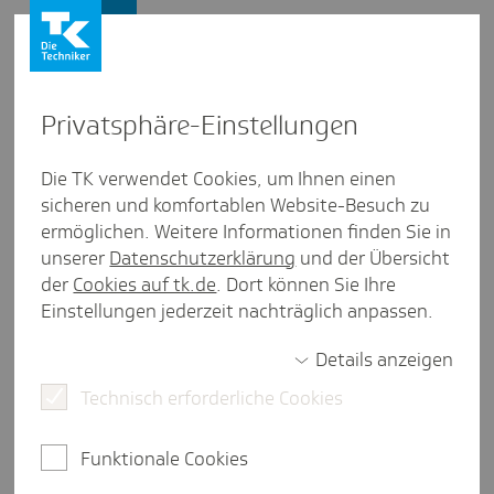
Presse und Politik
Privat­sphäre-Einstel­lungen
Presse und Politik
/
Gesundheitspolitik
Die TK verwendet Cookies, um Ihnen einen
sicheren und komfortablen Website-Besuch zu
Inter­view aus Nieder­sachsen
ermöglichen. Weitere Informationen finden Sie in
Prag­ma­tismus domi­niert die
unserer
Datenschutzerklärung
und der Übersicht
Vertrags­ver­hand­lungen
der
Cookies auf tk.de
. Dort können Sie Ihre
Einstellungen jederzeit nachträglich anpassen.
Details anzeigen
6 Minuten Lesezeit
Technisch erforderliche Cookies
Jörg Niemann hat mehr als drei Jahrzehnte den
Landesverband der Ersatzkassen (vdek) in
Funktionale Cookies
Niedersachsen geleitet. Im Juli 2021
verabschiedete er sich in den Ruhestand. Ein