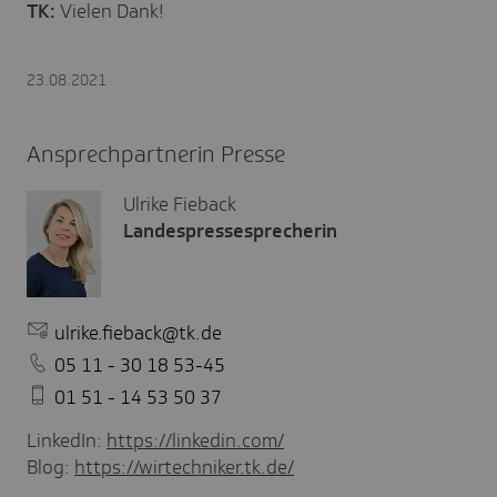
TK:
Vielen Dank!
23.08.2021
Ansprechpartnerin Presse
Ulrike Fieback
Landespressesprecherin
ulrike.fieback@tk.de
05 11 - 30 18 53-45
01 51 - 14 53 50 37
LinkedIn:
https://linkedin.com/
Blog:
https://wirtechniker.tk.de/