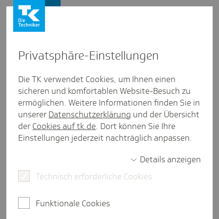
Presse und Politik
Privat­sphäre-Einstel­lungen
Presse und Politik
/
Gesundheitspolitik
Die TK verwendet Cookies, um Ihnen einen
sicheren und komfortablen Website-Besuch zu
Inter­view aus Meck­len­burg-Vorpom­mern
ermöglichen. Weitere Informationen finden Sie in
Inter­view zur Kran­ken­haus­re­
unserer
Datenschutzerklärung
und der Übersicht
form mit Minis­terin Stefanie
der
Cookies auf tk.de
. Dort können Sie Ihre
Einstellungen jederzeit nachträglich anpassen.
Drese
Details anzeigen
Technisch erforderliche Cookies
6 Minuten Lesezeit
Die Versorgungslandschaft in Mecklenburg-
Funktionale Cookies
Vorpommern wird sich verändern. Im Interview