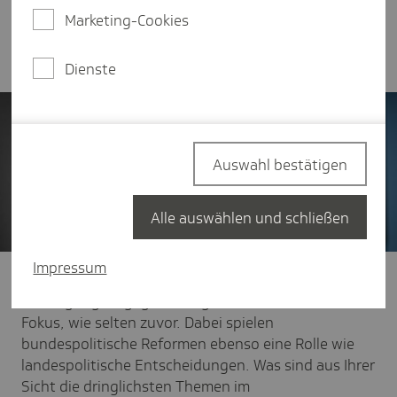
schildert Ministerin Drese, welche
Marketing-Cookies
Verbesserungsprozesse sie in der laufenden
Legislaturperiode anstoßen möchte.
Dienste
Auswahl bestätigen
Alle auswählen und schließen
Impressum
TK:
Sehr geehrte Frau Ministerin, die medizinische
Versorgung ist gegenwärtig so stark im öffentlichen
Fokus, wie selten zuvor. Dabei spielen
bundespolitische Reformen ebenso eine Rolle wie
landespolitische Entscheidungen. Was sind aus Ihrer
Sicht die dringlichsten Themen im