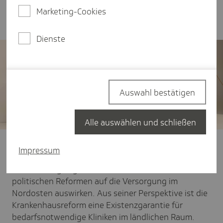
Bundesgesundheitsminister Karl Lauterbach
Marketing-Cookies
aktuelle gesundheitspolitische Pläne.
Dienste
Auswahl bestätigen
Alle auswählen und schließen
Karl Lauterbach hat auf der 19. Nationalen
Impressum
Branchenkonferenz Gesundheitswirtschaft in
Rostock dargelegt, wie sich die von ihm forcierten
politischen Reformen auf die Versorgung im
Nordosten auswirken. Aus seiner Perspektive ist die
Krankenhausreform eine Existenzgarantie für
bedarfsnotwendige Kliniken im ländlichen Raum.