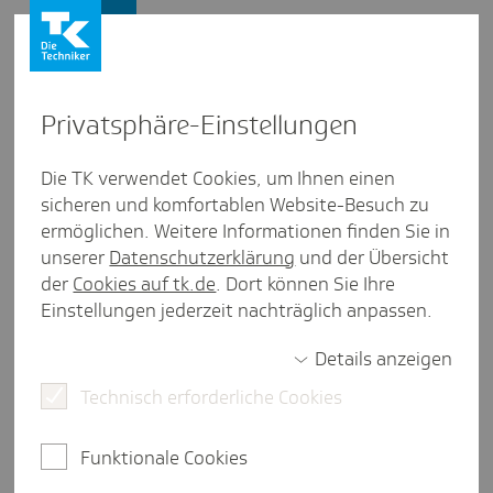
Presse und Politik
Privat­sphäre-Einstel­lungen
Presse und Politik
/
Gesundheitspolitik
Die TK verwendet Cookies, um Ihnen einen
sicheren und komfortablen Website-Besuch zu
Artikel aus Meck­len­burg-Vorpom­mern
ermöglichen. Weitere Informationen finden Sie in
"Brea­king News" mit Bundes­ge­
unserer
Datenschutzerklärung
und der Übersicht
sund­heits­mi­nister Karl Lauter­
der
Cookies auf tk.de
. Dort können Sie Ihre
Einstellungen jederzeit nachträglich anpassen.
bach
Details anzeigen
Technisch erforderliche Cookies
eine Minute Lesezeit
Auf der Nationalen Branchenkonferenz
Funktionale Cookies
Gesundheitswirtschaft diskutierte