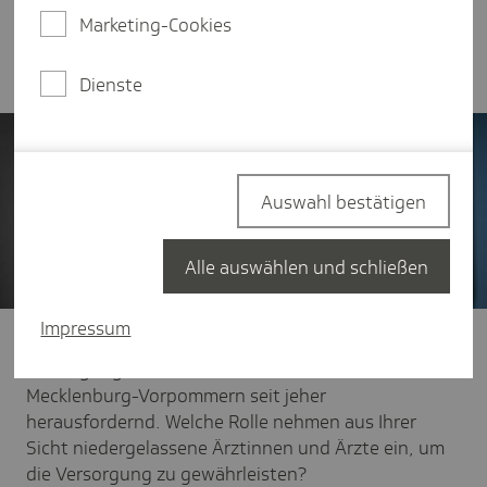
ambulanten Versorgung. Im Interview erläutert
Marketing-Cookies
die Vorsitzende des Vorstands die aktuelle
Versorgungslage.
Dienste
Auswahl bestätigen
Alle auswählen und schließen
Impressum
TK:
Sehr geehrte Frau Vorsitzende, die medizinische
Versorgung ist in einem Flächenland wie
Mecklenburg-Vorpommern seit jeher
herausfordernd. Welche Rolle nehmen aus Ihrer
Sicht niedergelassene Ärztinnen und Ärzte ein, um
die Versorgung zu gewährleisten?