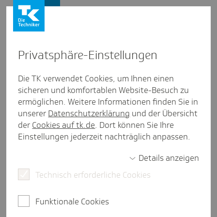
Presse und Politik
Privat­sphäre-Einstel­lungen
Presse und Politik
/
Gesundheitspolitik
Die TK verwendet Cookies, um Ihnen einen
sicheren und komfortablen Website-Besuch zu
Inter­view aus Meck­len­burg-Vorpom­mern
ermöglichen. Weitere Informationen finden Sie in
Inter­view zur ambu­lanten
unserer
Datenschutzerklärung
und der Übersicht
Versor­gung mit Ange­lika von
der
Cookies auf tk.de
. Dort können Sie Ihre
Einstellungen jederzeit nachträglich anpassen.
Schütz
Details anzeigen
Technisch erforderliche Cookies
3 Minuten Lesezeit
Die Kassenärztliche Vereinigung Mecklenburg-
Funktionale Cookies
Vorpommern verantwortet die Sicherstellung der