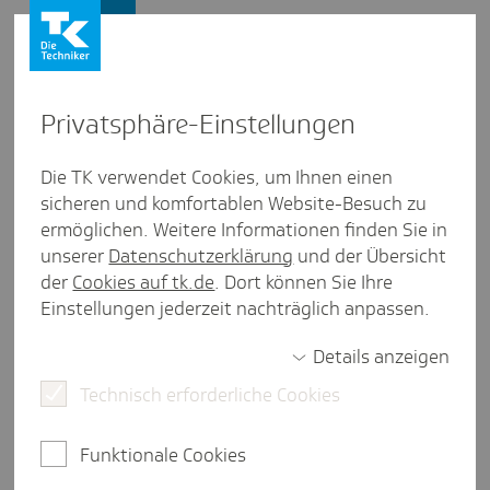
Presse und Politik
Privat­sphäre-Einstel­lungen
Presse und Politik
/
Krankenhausversorgung
Die TK verwendet Cookies, um Ihnen einen
sicheren und komfortablen Website-Besuch zu
Artikel aus Berlin/Bran­den­burg
ermöglichen. Weitere Informationen finden Sie in
"Das ambu­lante Angebot muss
unserer
Datenschutzerklärung
und der Übersicht
verbrei­tert werden."
der
Cookies auf tk.de
. Dort können Sie Ihre
Einstellungen jederzeit nachträglich anpassen.
Details anzeigen
weniger als eine Minute Lesezeit
Technisch erforderliche Cookies
Fachkräftemangel, überfüllte Notaufnahmen,
Finanzsorgen: Marc Schreiner, Geschäftsführer der
Funktionale Cookies
Berliner Krankenhausgesellschaft, fordert im TK-
Gespräch Reformen.