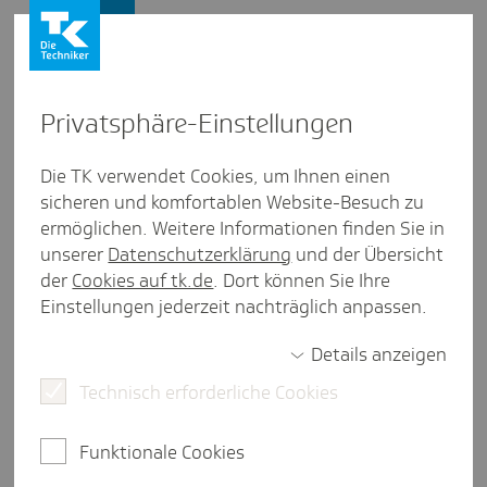
Presse und Politik
Privat­sphäre-Einstel­lungen
Presse und Politik
/
Krankenhausversorgung
Die TK verwendet Cookies, um Ihnen einen
sicheren und komfortablen Website-Besuch zu
Artikel aus Meck­len­burg-Vorpom­mern
ermöglichen. Weitere Informationen finden Sie in
Pionier­geist muss #Chef­insache
unserer
Datenschutzerklärung
und der Übersicht
sein
der
Cookies auf tk.de
. Dort können Sie Ihre
Einstellungen jederzeit nachträglich anpassen.
Details anzeigen
3 Minuten Lesezeit
Technisch erforderliche Cookies
In der aktuelle #Chefinsache skizziert Manon
Austenat-Wied, welche Ideen und Ansätze die
Funktionale Cookies
Gesundheitsversorgung in Mecklenburg-
Vorpommern verbessern könnten.