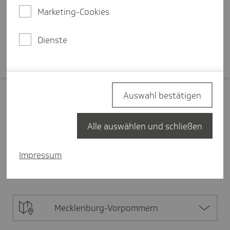
Arbeitsumfeld.
Marketing-Cookies
Mehr erfahren
Dienste
Auswahl bestätigen
Filter zurücksetzen
Alle auswählen und schließen
Pflege
3
Impressum
Alle Inhalte
3
Digitalisierung in der Pflege
3
Mecklenburg-Vorpommern