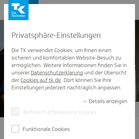
Presse und Politik
Privat­sphäre-Einstel­lungen
Die TK verwendet Cookies, um Ihnen einen
sicheren und komfortablen Website-Besuch zu
ermöglichen. Weitere Informationen finden Sie in
unserer
Datenschutzerklärung
und der Übersicht
der
Cookies auf tk.de
. Dort können Sie Ihre
Einstellungen jederzeit nachträglich anpassen.
Details anzeigen
Technisch erforderliche Cookies
Pflegende Angehörige
Pflege mit Zukunft: Ideen und
Funktionale Cookies
Konzepte für ein gesundes