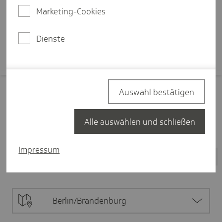
Arbeitsumfeld.
Marketing-Cookies
Mehr erfahren
Dienste
Auswahl bestätigen
Filter zurücksetzen
Alle auswählen und schließen
Pflege
19
Impressum
Alle Inhalte
19
Digitalisierung in der Pflege
3
Berlin/Brandenburg