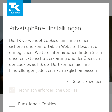
Presse und Politik
Privat­sphäre-Einstel­lungen
Die TK verwendet Cookies, um Ihnen einen
sicheren und komfortablen Website-Besuch zu
ermöglichen. Weitere Informationen finden Sie in
unserer
Datenschutzerklärung
und der Übersicht
der
Cookies auf tk.de
. Dort können Sie Ihre
Einstellungen jederzeit nachträglich anpassen.
Details anzeigen
Technisch erforderliche Cookies
Pflegende Angehörige
Pflege mit Zukunft: Ideen und
Funktionale Cookies
Konzepte für ein gesundes