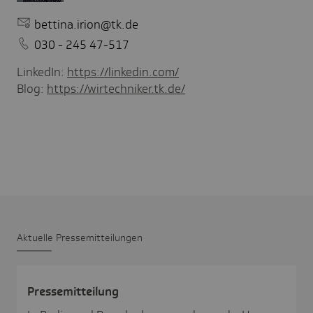
bettina.irion@tk.de
030 - 245 47-517
LinkedIn:
https://linkedin.com/
Blog:
https://wirtechniker.tk.de/
Aktu­elle Pres­se­mit­tei­lungen
Pres­se­mit­tei­lung