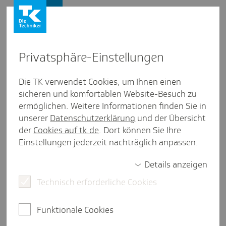
Presse und Politik
Privat­sphäre-Einstel­lungen
Presse und Politik
/
Pflegepolitik
Die TK verwendet Cookies, um Ihnen einen
sicheren und komfortablen Website-Besuch zu
Pres­se­mit­tei­lung aus Berlin/Bran­den­burg
ermöglichen. Weitere Informationen finden Sie in
"Pfle­ge­acker": Junges Gemüse
unserer
Datenschutzerklärung
und der Übersicht
für ältere Menschen
der
Cookies auf tk.de
. Dort können Sie Ihre
Einstellungen jederzeit nachträglich anpassen.
Details anzeigen
Berlin/Potsdam, 12. September 2025.
Sie
Technisch erforderliche Cookies
vergraben Samenkörner, setzen junge Pflänzchen.
Es wird gegossen, Unkraut gezupft und geerntet:
Seit dem Frühjahr steht für die Bewohnerinnen und
Funktionale Cookies
Bewohner von drei Pflege-Einrichtungen in Berlin