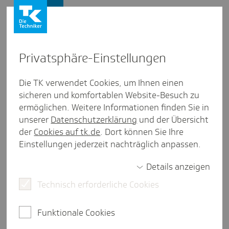
Presse und Politik
Privat­sphäre-Einstel­lungen
Presse und Politik
/
Gesunder Arbeitsplatz
Die TK verwendet Cookies, um Ihnen einen
sicheren und komfortablen Website-Besuch zu
Pres­se­mit­tei­lung aus Rhein­land-Pfalz
ermöglichen. Weitere Informationen finden Sie in
TK-Krea­tiv­wett­be­werb: Über
unserer
Datenschutzerklärung
und der Übersicht
900 Schü­le­rinnen und Schüler
der
Cookies auf tk.de
. Dort können Sie Ihre
Einstellungen jederzeit nachträglich anpassen.
setzen starkes Zeichen gegen
Mobbing
Details anzeigen
Technisch erforderliche Cookies
Mainz, 11. Februar 2026.
Kreativität, Engagement
Funktionale Cookies
und klare Botschaften für einen respektvollen