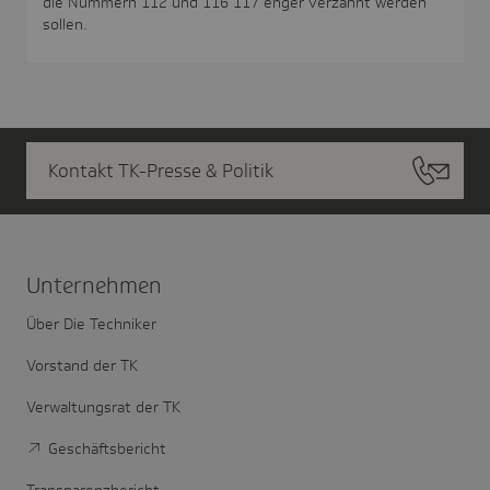
die Nummern 112 und 116 117 enger verzahnt werden
sollen.
Kontakt TK-Presse & Politik
Unter­nehmen
Über Die Techniker
Vorstand der TK
Verwaltungsrat der TK
Geschäftsbericht
Transparenzbericht