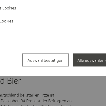
e Cookies
Cookies
hren trinken an heißen Tagen zu
wenig.
Auswahl bestätigen
Alle auswählen 
löscher bei Hitze:
d Bier
utschland bei starker Hitze ist
 Das gaben 94 Prozent der Befragten an.