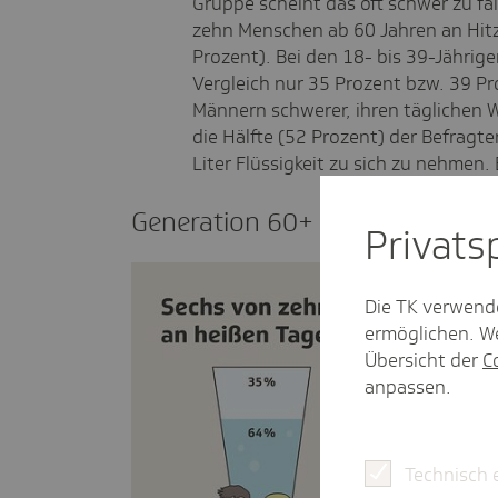
Gruppe scheint das oft schwer zu fa
zehn Menschen ab 60 Jahren an Hitz
Prozent). Bei den 18- bis 39-Jährige
Vergleich nur 35 Prozent bzw. 39 Pro
Männern schwerer, ihren täglichen W
die Hälfte (52 Prozent) der Befragte
Liter Flüssigkeit zu sich zu nehmen.
Gene­ra­tion 60+ trinkt zu wenig
Privat­
Die TK verwend
ermöglichen. We
Übersicht der
C
anpassen.
Technisch 