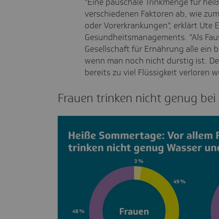
"Eine pauschale Trinkmenge für heiß
verschiedenen Faktoren ab, wie zum B
oder Vorerkrankungen", erklärt Ute E
Gesundheitsmanagements. "Als Faus
Gesellschaft für Ernährung alle ein 
wenn man noch nicht durstig ist. De
bereits zu viel Flüssigkeit verloren 
Frauen trinken nicht genug bei