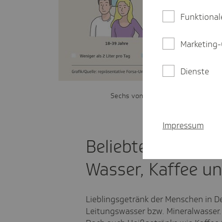
Funktional
Marketing-
Dienste
Sechs von zehn Menschen ab 60 Ja
Impressum
Beliebteste Durst
Wasser, Kaffee un
Lieblingsgetränk der Menschen in De
Leitungswasser bzw. Mineralwasser.