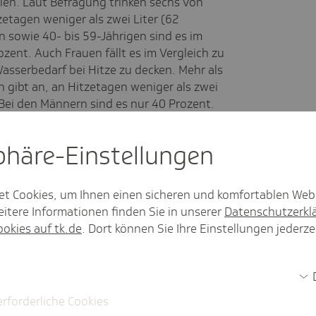
llen. Laut Befragung trinken sechs von
etagen weniger als zwei Liter (62
n sowie 40- bis 59-Jährigen sind es im
zent. Auch Frauen fällt es im Vergleich zu
asserbedarf bei Hitze zu decken. Mehr als
n gibt an, an Hitzetagen weniger als zwei
 Bei den Männern sind es nur 40 Prozent.
 bei Hitze
sphäre-Einstel­lungen
et Cookies, um Ihnen einen sicheren und komfortablen Web
itere Informationen finden Sie in unserer
Datenschutzerkl
ookies auf tk.de
. Dort können Sie Ihre Einstellungen jederze
erforderliche Cookies