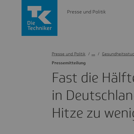
Presse und Politik
Presse und Politik
/
Gesundheitsstud
Pres­se­mit­tei­lung
Fast die Hälf
in Deutsch­lan
Hitze zu weni