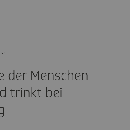
ien
te der Menschen
d trinkt bei
g