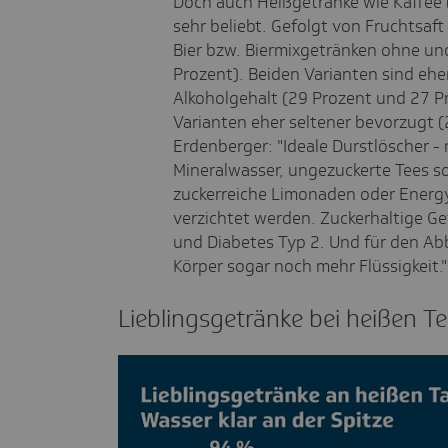
Doch auch Heißgetränke wie Kaffee (
sehr beliebt. Gefolgt von Fruchtsaf
Bier bzw. Biermixgetränken ohne un
Prozent). Beiden Varianten sind ehe
Alkoholgehalt (29 Prozent und 27 P
Varianten eher seltener bevorzugt (
Erdenberger: "Ideale Durstlöscher - 
Mineralwasser, ungezuckerte Tees s
zuckerreiche Limonaden oder Energyd
verzichtet werden. Zuckerhaltige Ge
und Diabetes Typ 2. Und für den Abb
Körper sogar noch mehr Flüssigkeit."
Lieb­lings­ge­tränke bei heißen T