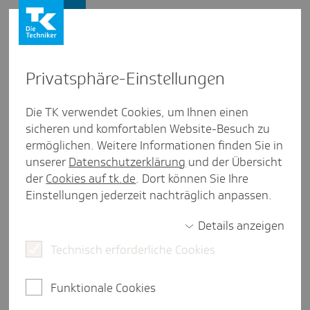
Presse und Politik
Privat­sphäre-Einstel­lungen
Presse und Politik
/
Digitaler Fortschritt
Die TK verwendet Cookies, um Ihnen einen
sicheren und komfortablen Website-Besuch zu
Pres­se­mit­tei­lung aus Hessen
ermöglichen. Weitere Informationen finden Sie in
Hessi­sche Kliniken erzielen Fort­
unserer
Datenschutzerklärung
und der Übersicht
schritte bei der Digi­ta­li­sie­rung
der
Cookies auf tk.de
. Dort können Sie Ihre
Einstellungen jederzeit nachträglich anpassen.
Details anzeigen
Frankfurt am Main, 18. Juli 2025.
Krankenhäuser in
Technisch erforderliche Cookies
Hessen machen bei der Digitalisierung ihrer
Strukturen und Prozesse Fortschritte; dennoch
besteht weiterhin Potenzial für Verbesserungen.
Funktionale Cookies
Das belegt eine aktuelle Auswertung des