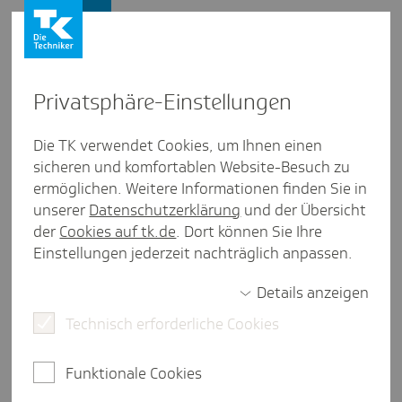
Presse und Politik
Privat­sphäre-Einstel­lungen
Presse und Politik
/
Telemedizin
Die TK verwendet Cookies, um Ihnen einen
sicheren und komfortablen Website-Besuch zu
Pres­se­mit­tei­lung aus Hessen
ermöglichen. Weitere Informationen finden Sie in
Video­sprech­stunden in Hessen
unserer
Datenschutzerklärung
und der Übersicht
wieder stärker gefragt
der
Cookies auf tk.de
. Dort können Sie Ihre
Einstellungen jederzeit nachträglich anpassen.
Details anzeigen
Frankfurt am Main, 24. Juli 2025.
Patientinnen und
Technisch erforderliche Cookies
Patienten in Hessen haben im vergangenen Jahr
deutlich mehr Videosprechstunden in Anspruch
genommen. Die Techniker Krankenkasse (TK) in
Funktionale Cookies
Hessen registrierte knapp 59.000