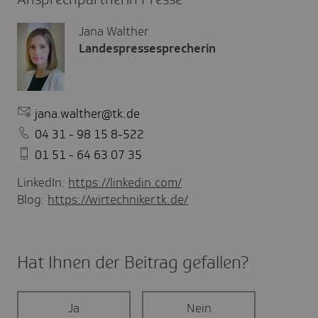
Jana Walther
Landespressesprecherin
jana.walther@tk.de
04 31 - 98 15 8-522
01 51 - 64 63 07 35
LinkedIn:
https://linkedin.com/
Blog:
https://wirtechniker.tk.de/
Hat Ihnen der Beitrag gefal­len?
Ja
Nein