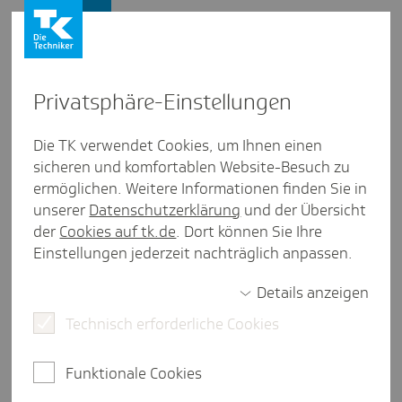
Presse und Politik
Privat­sphäre-Einstel­lungen
Presse und Politik
/
Digitaler Fortschritt
Die TK verwendet Cookies, um Ihnen einen
sicheren und komfortablen Website-Besuch zu
Inter­view aus Schles­wig-Holstein
ermöglichen. Weitere Informationen finden Sie in
„Prä­ven­tion ist ein großer
unserer
Datenschutzerklärung
und der Übersicht
Hebel“ - Früh­er­ken­nung chro­ni­
der
Cookies auf tk.de
. Dort können Sie Ihre
Einstellungen jederzeit nachträglich anpassen.
scher Nieren­er­kran­kungen
Details anzeigen
Technisch erforderliche Cookies
2 Minuten Lesezeit
Etwa jede zehnte Person in Deutschland ist von
Funktionale Cookies
einer chronischen Nierenerkrankung betroffen -