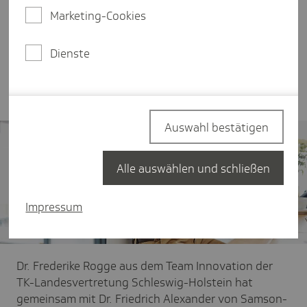
oft, ohne es zu wissen. Dabei ließe sich durch
Marketing-Cookies
gezielte Prävention und Früherkennung viel
erreichen, um die Krankheitslast zu reduzieren. Im
Interview spricht Dr. Frederike Rogge über die
Dienste
verschiedenen Formen der Prävention und welche
Rolle die Krankenkassen dabei spielen.
Auswahl bestätigen
Alle auswählen und schließen
Impressum
Dr. Frederike Rogge aus dem Team Innovation der
TK-Landesvertretung Schleswig-Holstein hat
gemeinsam mit Dr. Friedrich Alexander von Samson-