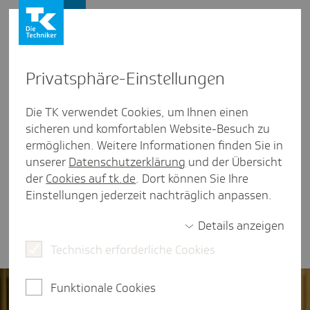
Presse und Politik
Privat­sphäre-Einstel­lungen
Presse und Politik
/
Gesundheitspolitik
Die TK verwendet Cookies, um Ihnen einen
sicheren und komfortablen Website-Besuch zu
Artikel aus Berlin/Bran­den­burg
ermöglichen. Weitere Informationen finden Sie in
Daniel Keller
unserer
Datenschutzerklärung
und der Übersicht
der
Cookies auf tk.de
. Dort können Sie Ihre
Einstellungen jederzeit nachträglich anpassen.
weniger als eine Minute Lesezeit
Details anzeigen
Gesundheitspolitischer Sprecher der SPD-Fraktion
Technisch erforderliche Cookies
Funktionale Cookies