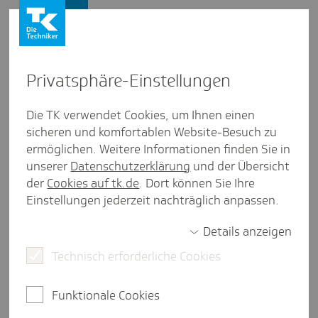
Presse und Politik
Privat­sphäre-Einstel­lungen
Presse und Politik
/
Ambulante Versorgung
Die TK verwendet Cookies, um Ihnen einen
sicheren und komfortablen Website-Besuch zu
Pres­se­mit­tei­lung aus Nord­rhein-West­falen
ermöglichen. Weitere Informationen finden Sie in
Stef­fens: Verbind­liche Erstein­
unserer
Datenschutzerklärung
und der Übersicht
schät­zung ist entschei­dend
der
Cookies auf tk.de
. Dort können Sie Ihre
Einstellungen jederzeit nachträglich anpassen.
Details anzeigen
Düsseldorf, 3. März 2026.
Die Leiterin der
Technisch erforderliche Cookies
Landesvertretung der Techniker Krankenkasse (TK)
in Nordrhein-Westfalen (NRW), Barbara Steffens,
begrüßt die Eckpunkte von NRW-
Funktionale Cookies
Gesundheitsminister Karl-Josef Laumann für eine