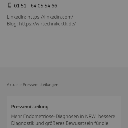
01 51 - 64 05 54 66
LinkedIn:
https://linkedin.com/
Blog:
https://wirtechniker.tk.de/
Aktu­elle Pres­se­mit­tei­lungen
Pres­se­mit­tei­lung
Mehr Endometriose-Diagnosen in NRW: bessere
Diagnostik und größeres Bewusstsein für die