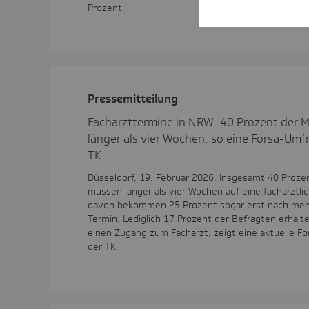
Prozent.
Pres­se­mit­tei­lung
Facharzttermine in NRW: 40 Prozent der 
länger als vier Wochen, so eine Forsa-Umf
TK.
Düsseldorf, 19. Februar 2026. Insgesamt 40 Proz
müssen länger als vier Wochen auf eine fachärztl
davon bekommen 25 Prozent sogar erst nach meh
Termin. Lediglich 17 Prozent der Befragten erhalt
einen Zugang zum Facharzt, zeigt eine aktuelle F
der TK.