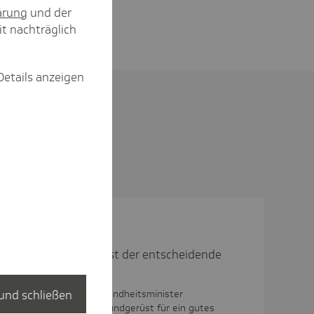
ärung
und der
it nachträglich
Details anzeigen
he Ersteinschätzung ist der entscheidende
ärversorgungssystem.
und schließen
6. Die Eckpunkte von Gesundheitsminister
er TK ein belastbares Grundgerüst für ein gutes