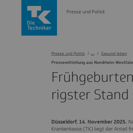
Presse und Politik
Presse und Politik
/
Gesund leben
Pres­se­mit­tei­lung aus Nord­rhein-West­fal
Früh­ge­burte
rigster Stand
Düsseldorf, 14. November 2025.
Na
Krankenkasse (TK) liegt der Anteil 