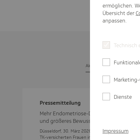
ermöglichen. We
Übersicht der
C
anpassen.
Technisch 
Funktional
Aktu­elle Pres­se­mit­tei­lunge
Marketing-
Dienste
Pres­se­mit­tei­lung
Mehr Endometriose-Diagnosen in NRW: be
und größeres Bewusstsein für die Erkrank
Impressum
Düsseldorf, 30. März 2026. Endometriose wurde 2
TK-versicherten Frauen in NRW diagnostiziert - e