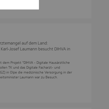
m.
rztemangel auf dem Land:
 Karl-Josef Laumann besucht DIHVA in
it dem Projekt "DIHVA - Digitale Hausärztliche
llen TK und das Digitale Facharzt- und
Z) in Olpe die medizinische Versorgung in der
eitsminister Laumann war zu Besuch.