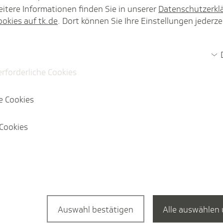
itere Informationen finden Sie in unserer
Datenschutzerkl
ookies auf tk.de
. Dort können Sie Ihre Einstellungen jederze
erforderliche Cookies
e Cookies
n
Cookies
Pres­se­mit­tei­lung
ssere Diagnostik
Steffens: Verbindlic
ung.
Ansatz für ein Prim
Auswahl bestätigen
Alle auswählen 
024 bei mehr als 19.000
Düsseldorf, 3. März 202
in Anstieg um rund 16
Laumann sind aus Sicht d