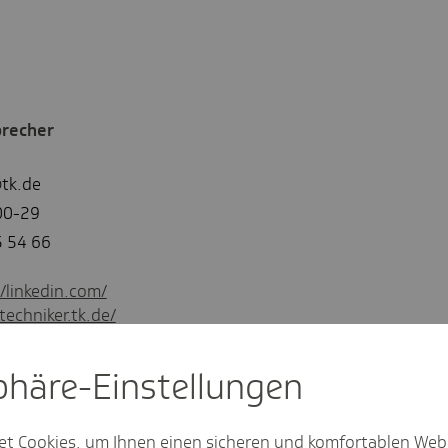
precher
tk.de
00-29
5 54 66
//linkedin.com/
techniker.tk.de/
sphäre-Einstel­lungen
et Cookies, um Ihnen einen sicheren und komfortablen Web