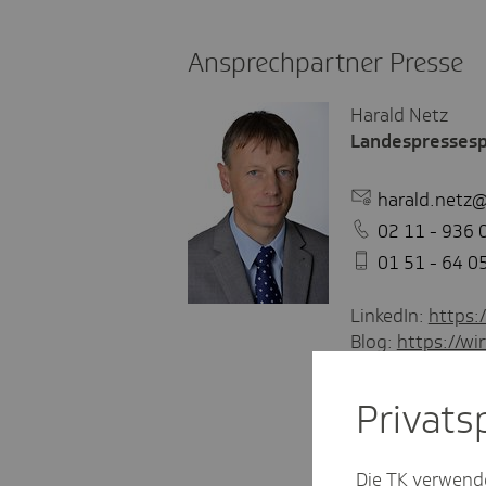
Ansprechpartner Presse
Harald Netz
Landespresses
harald.netz@
02 11 - 936 
01 51 - 64 0
LinkedIn:
https:
Blog:
https://wir
Privat­
Die TK verwend