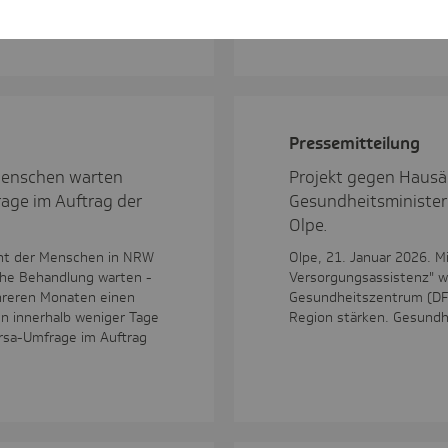
Primärversorgungssyste
Pres­se­mit­tei­lung
Menschen warten
Projekt gegen Hausä
rage im Auftrag der
Gesundheitsminister
Olpe.
ent der Menschen in NRW
Olpe, 21. Januar 2026. M
iche Behandlung warten -
Versorgungsassistenz" wo
reren Monaten einen
Gesundheitszentrum (DFG
en innerhalb weniger Tage
Region stärken. Gesundh
orsa-Umfrage im Auftrag