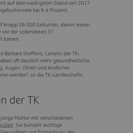
nt auf dem niedrigsten Stand seit 2017
ühgeburtenrate bei 6,4 Prozent.
RW knapp 26.000 Geburten, davon waren
e vor der vollendeten 37.
lt kamen.
te Barbara Steffens, Leiterin der TK-
aben oft deutlich mehr gesundheitliche
g, Augen, Ohren und kindlicher
boren werden", so die TK-Landeschefin.
n der TK
 junge Mütter mit verschiedenen
byZeit
. Sie bündelt wichtige
 Gesundheit und Entwicklung des