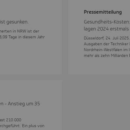
Pres­se­mit­tei­lung
ist gesunken.
Gesundheits-Kosten:
lagen 2024 erstmals 
herten in NRW ist der
8,09 Tage in diesem Jahr
Düsseldorf, 24. Juli 202
Ausgaben der Techniker K
Nordrhein-Westfalen im 
mehr als zehn Milliarden
en - Anstieg um 35
fast 210.000
chgeführt. Ein plus von