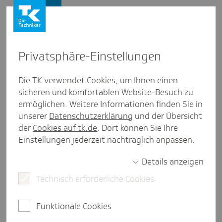
Presse und Politik
Privat­sphäre-Einstel­lungen
Presse und Politik
/
Krankenhausversorgung
Die TK verwendet Cookies, um Ihnen einen
sicheren und komfortablen Website-Besuch zu
Pres­se­mit­tei­lung
ermöglichen. Weitere Informationen finden Sie in
Neue Quali­täts­ver­träge in der
unserer
Datenschutzerklärung
und der Übersicht
statio­nären Schmerz­the­ra­pie:
der
Cookies auf tk.de
. Dort können Sie Ihre
Einstellungen jederzeit nachträglich anpassen.
BARMER, Tech­niker Kran­ken­
kasse und Deut­sche Schmerz­
Details anzeigen
ge­sell­schaft e.V. verbes­sern die
Technisch erforderliche Cookies
Kran­ken­haus­ver­sor­gung für
Funktionale Cookies
chro­nisch Schmerz­er­krankte in