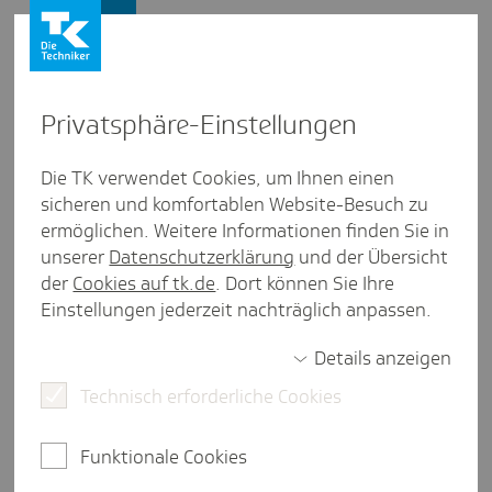
Presse und Politik
Privat­sphäre-Einstel­lungen
Presse und Politik
/
Medizinische Versorgung
Die TK verwendet Cookies, um Ihnen einen
sicheren und komfortablen Website-Besuch zu
Pres­se­mit­tei­lung
ermöglichen. Weitere Informationen finden Sie in
TK-Umfrage: Männer gehen in
unserer
Datenschutzerklärung
und der Übersicht
Notauf­nahme, Frauen warten
der
Cookies auf tk.de
. Dort können Sie Ihre
Einstellungen jederzeit nachträglich anpassen.
auf den nächsten Arzt­termin
Details anzeigen
Technisch erforderliche Cookies
34 Prozent der Menschen gingen in den letzten
drei Jahren bei plötzlichen
Funktionale Cookies
Gesundheitsbeschwerden außerhalb der
Praxisöffnungszeiten in die Notaufnahme -