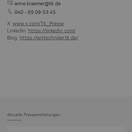
anne.kraemer@tk.de
040 - 69 09-53 45
X:
www.x.com/TK_Presse
LinkedIn:
https://linkedin.com/
Blog:
https://wirtechniker.tk.de/
Aktu­elle Pres­se­mit­tei­lungen