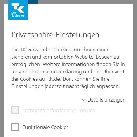
Presse und Politik
Privat­sphäre-Einstel­lungen
Presse und Politik
/
Gesunder Arbeitsplatz
Die TK verwendet Cookies, um Ihnen einen
sicheren und komfortablen Website-Besuch zu
Inter­view aus Hamburg
ermöglichen. Weitere Informationen finden Sie in
Zur Sache: Gesund­heit an der
unserer
Datenschutzerklärung
und der Übersicht
Hoch­schule
der
Cookies auf tk.de
. Dort können Sie Ihre
Einstellungen jederzeit nachträglich anpassen.
Details anzeigen
2 Minuten Lesezeit
Technisch erforderliche Cookies
Der TK-Einsamkeitsreport zeigt: Insbesondere
junge Menschen sind von Einsamkeit betroffen.
Funktionale Cookies
Umso wichtiger ist es, dass die Hochschule für
Angewandte Wissenschaften Hamburg (HAW