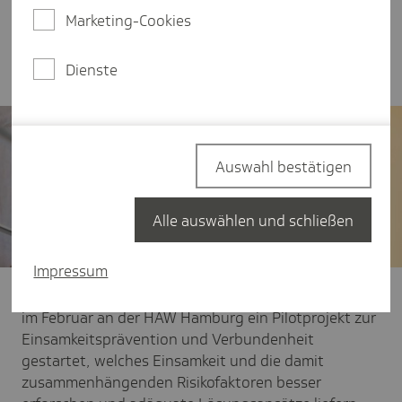
Hamburg) dieses Thema in den Mittelpunkt ihres
Marketing-Cookies
Hochschulischen Gesundheitsmanagements (HGM)
stellt.
Dienste
Auswahl bestätigen
Alle auswählen und schließen
Impressum
Gemeinsam mit der Techniker Krankenkasse (TK) ist
im Februar an der HAW Hamburg ein Pilotprojekt zur
Einsamkeitsprävention und Verbundenheit
gestartet, welches Einsamkeit und die damit
zusammenhängenden Risikofaktoren besser