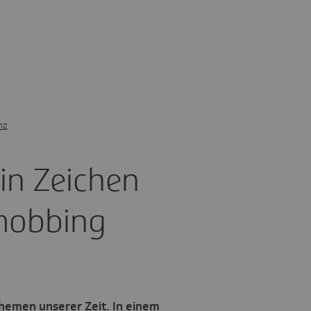
nz
ein Zeichen
mob­bing
emen unserer Zeit. In einem