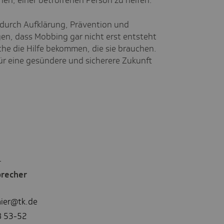
en, einer betroffenen Person zu helfen.
n durch Aufklärung, Prävention und
en, dass Mobbing gar nicht erst entsteht
he die Hilfe bekommen, die sie brauchen.
für eine gesündere und sicherere Zukunft
r
precher
ier@tk.de
8 53-52