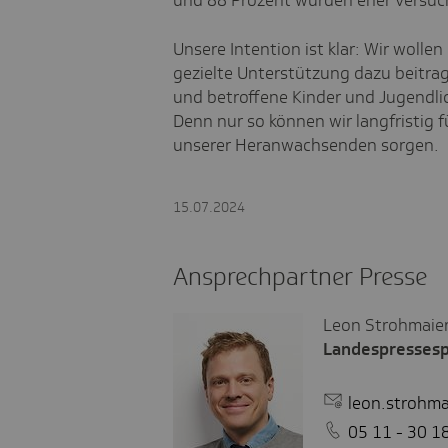
und 88 Prozent würden eher versuch
Unsere Intention ist klar: Wir wolle
gezielte Unterstützung dazu beitrag
und betroffene Kinder und Jugendlic
Denn nur so können wir langfristig 
unserer Heranwachsenden sorgen.
15.07.2024
Ansprechpartner Presse
Leon Strohmaie
Landespresses
leon.strohma
05 11 - 30 1