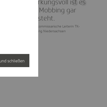
Besonders wirkungsvoll ist es
jedoch, wenn Mobbing gar
nicht erst entsteht.
Sabrina Jacob, kommissarische Leiterin TK-
Landesvertretung Niedersachsen
und schließen