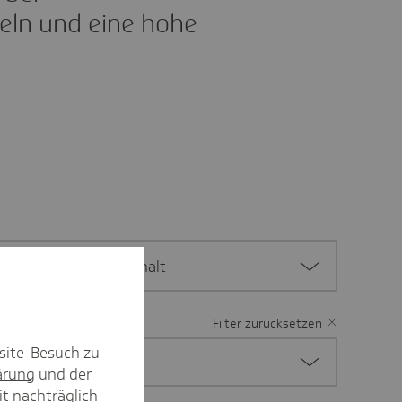
eln und eine hohe
Sachsen-Anhalt
Filter zurücksetzen
site-Besuch zu
ärung
und der
it nachträglich