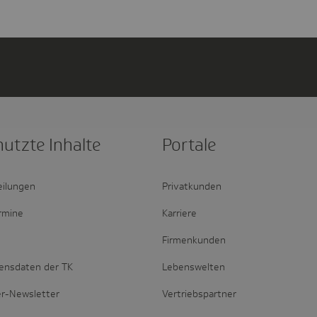
nutzte Inhalte
Portale
eilungen
Privatkunden
rmine
Karriere
Firmenkunden
ensdaten der TK
Lebenswelten
er-Newsletter
Vertriebspartner