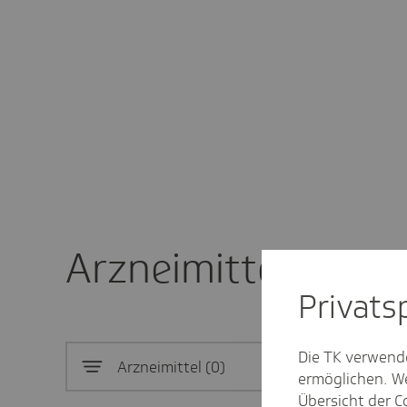
Arzneimittel
Privat­
Die TK verwend
Arzneimittel
0
ermöglichen. We
Übersicht der
C