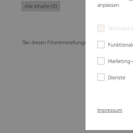
anpassen.
Alle Inhalte
0
Technisch 
"Bei diesen Filtereinstellungen keine Treffer gefu
Funktional
Marketing-
Dienste
Impressum