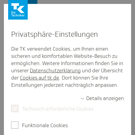
Presse und Politik
Privat­sphäre-Einstel­lungen
Presse und Politik
/
Digitaler Fortschritt
Die TK verwendet Cookies, um Ihnen einen
sicheren und komfortablen Website-Besuch zu
Artikel aus Hessen
ermöglichen. Weitere Informationen finden Sie in
Inno­va­tive Ideen aus Hessen
unserer
Datenschutzerklärung
und der Übersicht
gesucht!
der
Cookies auf tk.de
. Dort können Sie Ihre
Einstellungen jederzeit nachträglich anpassen.
Details anzeigen
eine Minute Lesezeit
Technisch erforderliche Cookies
Zusammen mit dem Förderverein für unerkannte
und seltene Erkrankungen und der Initiative
Funktionale Cookies
gesundheitswirtschaft rhein-main sucht die TK-
Landesvertretung Hessen innovative Projekte aus