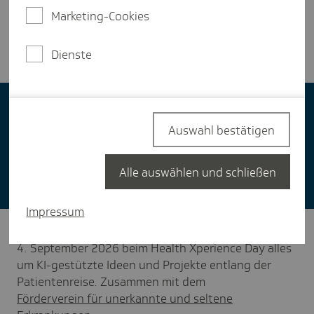
Hochschulen oder Forschungseinrichtungen sowie
Marketing-Cookies
gemeinwohlorientierte Startups, die ihre Ideen
auf dem Health Xperience Day pitchen wollen.
Dienste
Auswahl bestätigen
Alle auswählen und schließen
Impressum
Im SPARK Europe in Frankfurt am Main dreht sich am
4. September 2026 beim Health Xperience Day alles
um KI-gestützte Ideen und Projekte entlang der
Patientenreise. Zusammen mit dem
Förderverein für unerkannte und seltene