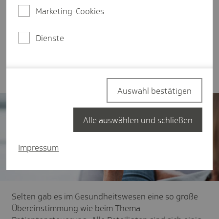
historisch gewachsenen Strukturen geprägt, die
Marketing-Cookies
es für Patientinnen und Patienten schwer machen,
die richtige Anlaufstelle zu finden. Eine
Dienste
standardisierte digitale Ersteinschätzung kann hier
Abhilfe schaffen und einen besseren Zugang zur
Versorgung ermöglichen.
Auswahl bestätigen
Alle auswählen und schließen
Impressum
Selten gab es im Gesundheitswesen eine so große
Übereinstimmung wie beim Thema