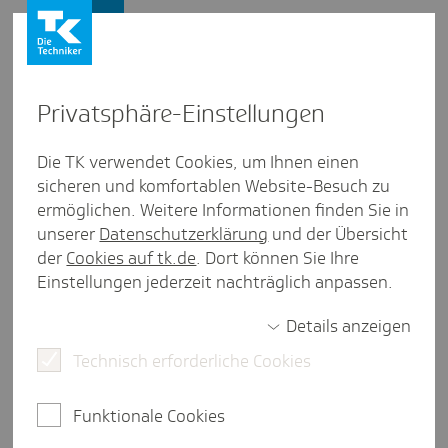
Presse und Politik
Privat­sphäre-Einstel­lungen
Presse und Politik
/
Medizinische Versorgung
Die TK verwendet Cookies, um Ihnen einen
sicheren und komfortablen Website-Besuch zu
Artikel aus Hessen
ermöglichen. Weitere Informationen finden Sie in
Digi­ta­li­sie­rung: Die Chance für
unserer
Datenschutzerklärung
und der Übersicht
eine bessere Versor­gung
der
Cookies auf tk.de
. Dort können Sie Ihre
Einstellungen jederzeit nachträglich anpassen.
Details anzeigen
eine Minute Lesezeit
Technisch erforderliche Cookies
Viele Menschen klagen über lange Wartezeiten auf
Arzttermine, während Notaufnahmen und
Funktionale Cookies
Facharztpraxen an ihre Belastungsgrenzen
stoßen. Die Versorgungslandschaft ist von