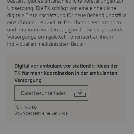
besteht, gibt es unterschiedliche Vorstellungen zur
Umsetzung. Die TK schlägt vor, eine einheitliche
digitale Ersteinschätzung für neue Behandlungsfälle
einzuführen. Das Ziel: Hilfesuchende Patientinnen
und Patienten werden zügig in die für sie passende
Versorgungsform geleitet - orientiert an ihrem
individuellen medizinischen Bedarf.
Digital vor ambu­lant vor statio­när: Ideen der
TK für mehr Koor­di­na­tion in der ambu­lanten
Versor­gung
Datei herunterladen
PDF, 445
kB
Downloadzeit: eine Sekunde