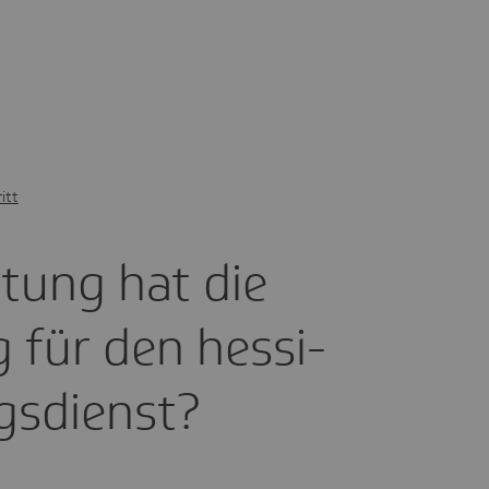
itt
tung hat die
ung für den hessi­
s­dienst?