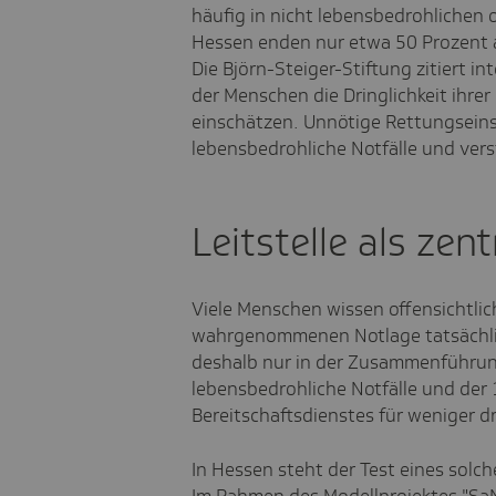
häufig in nicht lebensbedrohlichen od
Hessen enden nur etwa 50 Prozent a
Die Björn-Steiger-Stiftung zitiert i
der Menschen die Dringlichkeit ihre
einschätzen. Unnötige Rettungseins
lebensbedrohliche Notfälle und verst
Leitstelle als zen
Viele Menschen wissen offensichtlich 
wahrgenommenen Notlage tatsächli
deshalb nur in der Zusammenführun
lebensbedrohliche Notfälle und der 
Bereitschaftsdienstes für weniger d
In Hessen steht der Test eines solch
Im Rahmen des Modellprojektes "SaN