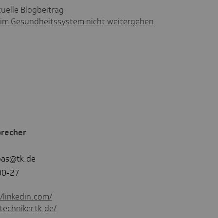
tuelle Blogbeitrag
im Gesundheitssystem nicht weitergehen
precher
spas@tk.de
00-27
//linkedin.com/
techniker.tk.de/