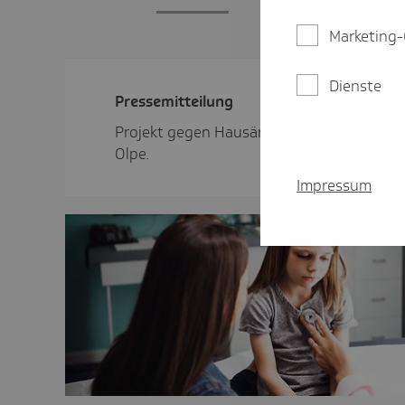
Marketing-
Dienste
Pres­se­mit­tei­lung
Projekt gegen Hausärztemangel auf dem L
Olpe.
Impressum