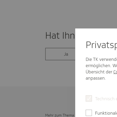
Hat Ihnen der Beit
Privat­
Ja
Nein
Die TK verwend
ermöglichen. We
Übersicht der
C
anpassen.
Technisch 
Funktional
Mehr zum Thema