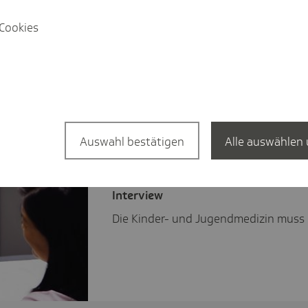
Cookies
and: Gesundheitsminister Karl-Josef Laumann besucht DIH
Auswahl bestätigen
Alle auswählen 
Inter­view
Die Kinder- und Jugendmedizin muss 