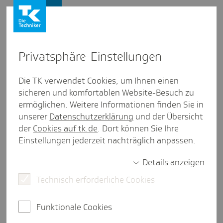
Presse und Politik
Privat­sphäre-Einstel­lungen
Presse und Politik
/
Gesundheitspolitik
Die TK verwendet Cookies, um Ihnen einen
sicheren und komfortablen Website-Besuch zu
Artikel aus Meck­len­burg-Vorpom­mern
ermöglichen. Weitere Informationen finden Sie in
Gesund­heits­för­de­rung - "stark
unserer
Datenschutzerklärung
und der Übersicht
in die Zukunft“
der
Cookies auf tk.de
. Dort können Sie Ihre
Einstellungen jederzeit nachträglich anpassen.
Details anzeigen
2 Minuten Lesezeit
Technisch erforderliche Cookies
Auf der Nationalen Branchenkonferenz
Gesundheitswirtschaft diskutierten Expertinnen
Funktionale Cookies
und Experten Ansätze, wie die
Bevölkerungsgesundheit verbessert werden kann.