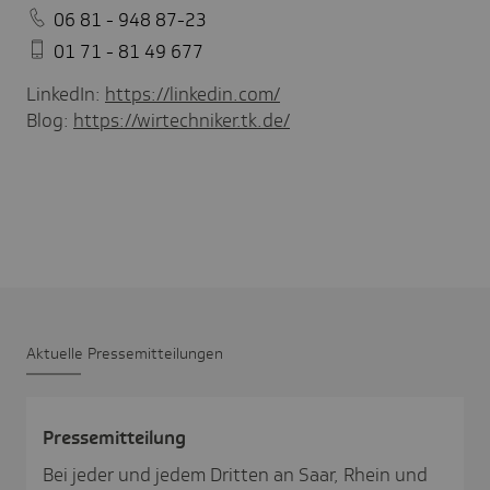
06 81 - 948 87-23
01 71 - 81 49 677
LinkedIn:
https://linkedin.com/
Blog:
https://wirtechniker.tk.de/
Aktu­elle Pres­se­mit­tei­lungen
Pres­se­mit­tei­lung
Bei jeder und jedem Dritten an Saar, Rhein und