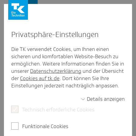
Presse und Politik
Privat­sphäre-Einstel­lungen
Presse und Politik
/
Gesundheitspolitik
Die TK verwendet Cookies, um Ihnen einen
sicheren und komfortablen Website-Besuch zu
Pres­se­mit­tei­lung aus Saar­land
ermöglichen. Weitere Informationen finden Sie in
Menschen an Saar, Rhein und
unserer
Datenschutzerklärung
und der Übersicht
Main wollen bei Pfle­ge­be­dürf­
der
Cookies auf tk.de
. Dort können Sie Ihre
Einstellungen jederzeit nachträglich anpassen.
tig­keit zuhause wohnen bleiben
Details anzeigen
Technisch erforderliche Cookies
Saarbrücken, 9. Juli 2025.
Pflegebedürftigkeit kann
jede und jeden treffen. Doch wie wollen die
Funktionale Cookies
Menschen bei Betroffenheit leben? Ein Pflegeheim
scheint für viele nur die letzte Option zu sein. Das ist