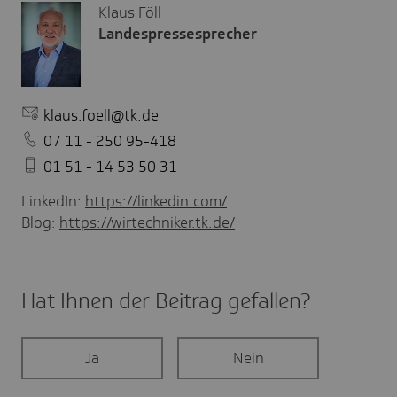
Klaus Föll
Landespressesprecher
klaus.foell@tk.de
07 11 - 250 95-418
01 51 - 14 53 50 31
LinkedIn:
https://linkedin.com/
Blog:
https://wirtechniker.tk.de/
Hat Ihnen der Beitrag gefal­len?
Ja
Nein