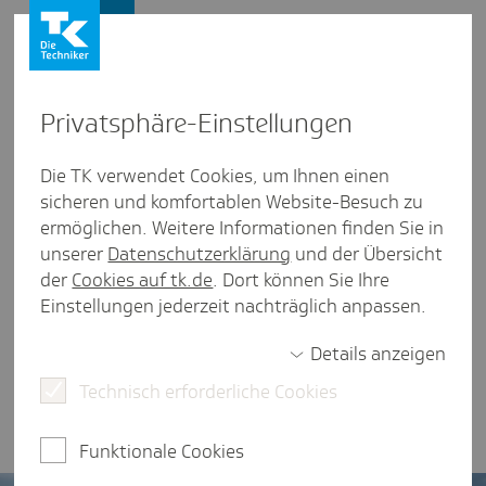
Presse und Politik
Privat­sphäre-Einstel­lungen
Presse und Politik
/
Gesundheitspolitik
Die TK verwendet Cookies, um Ihnen einen
sicheren und komfortablen Website-Besuch zu
Posi­tion aus Baden-Würt­tem­berg
ermöglichen. Weitere Informationen finden Sie in
TK-Posi­tionen
unserer
Datenschutzerklärung
und der Übersicht
der
Cookies auf tk.de
. Dort können Sie Ihre
Einstellungen jederzeit nachträglich anpassen.
eine Minute Lesezeit
Details anzeigen
Die Techniker Krankenkasse stellt drei Positionen
zur Gesundheitsversorgung in Baden-
Technisch erforderliche Cookies
Württemberg vor.
Funktionale Cookies