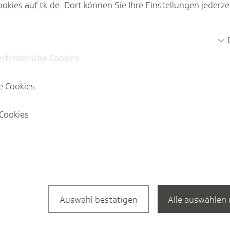
ookies auf tk.de
. Dort können Sie Ihre Einstellungen jederze
Nachhaltigkeit
2
erforderliche Cookies
e Cookies
Inter­view
altigeren Essenangebot
Die TK-Nac
Cookies
Aufgaben
Auswahl bestätigen
Alle auswählen 