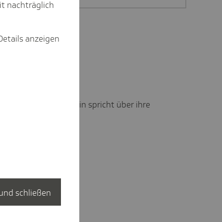
it nachträglich
Details anzeigen
hhaltigkeitsmanagerin spricht über ihre
.
und schließen