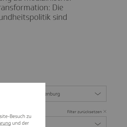
ransformation: Die
ndheitspolitik sind
Berlin/Brandenburg
Filter zurücksetzen
site-Besuch zu
ärung
und der