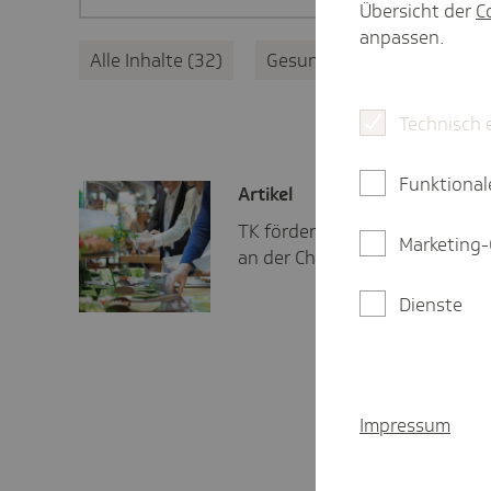
Übersicht der
C
anpassen.
Alle Inhalte
32
Gesundheitspolitik
30
Technisch 
Funktional
Artikel
TK fördert Projekt zum nachh
Marketing-
an der Charité.
Dienste
Impressum