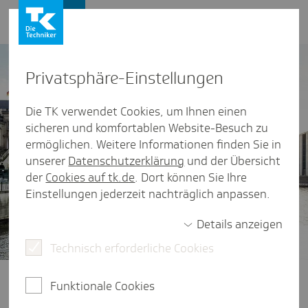
Presse und Politik
Privat­sphäre-Einstel­lungen
Die TK verwendet Cookies, um Ihnen einen
sicheren und komfortablen Website-Besuch zu
ermöglichen. Weitere Informationen finden Sie in
unserer
Datenschutzerklärung
und der Übersicht
der
Cookies auf tk.de
. Dort können Sie Ihre
Einstellungen jederzeit nachträglich anpassen.
Details anzeigen
Technisch erforderliche Cookies
Gesundheitspolitik im Fokus
Ob Finanzierung der Gesetzlichen
Funktionale Cookies
Krankenversicherung, der Zugang