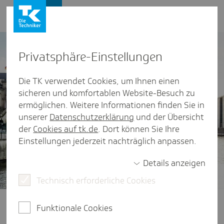
Presse und Politik
Privat­sphäre-Einstel­lungen
Die TK verwendet Cookies, um Ihnen einen
sicheren und komfortablen Website-Besuch zu
ermöglichen. Weitere Informationen finden Sie in
unserer
Datenschutzerklärung
und der Übersicht
der
Cookies auf tk.de
. Dort können Sie Ihre
Einstellungen jederzeit nachträglich anpassen.
Details anzeigen
Technisch erforderliche Cookies
Gesundheitspolitik im Fokus
Ob Finanzierung der Gesetzlichen
Funktionale Cookies
Krankenversicherung, der Zugang