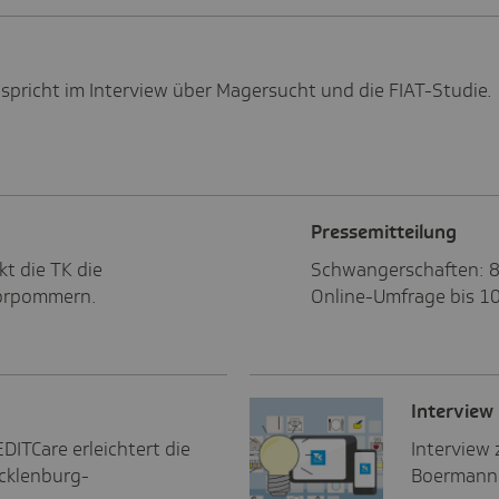
 spricht im Interview über Magersucht und die FIAT-Studie.
Pres­se­mit­tei­lung
kt die TK die
Schwangerschaften: 80
Vorpommern.
Online-Umfrage bis 10
Inter­view
DITCare erleichtert die
Interview 
ecklenburg-
Boermann