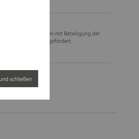
ojekte aus NRW werden mit Beteiligung der
en Innovationsfonds gefördert.
und schließen