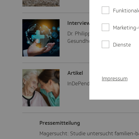
Funktional
Inter­view
Marketing-
Dr. Philipp Henze erklärt, welc
Gesundheitswirtschaft für Ham
Dienste
Artikel
Impressum
InDePendent: Neue Wege in d
Pres­se­mit­tei­lung
Magersucht: Studie untersucht familien-b