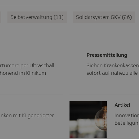
Selbstverwaltung
11
Solidarsystem GKV
26
Pres­se­mit­tei­lung
tumore per Ultraschall
Sieben Krankenkassen
chonend im Klinikum
sofort auf nahezu alle
Artikel
ken mit KI generierter
Innovatio
Beteiligu