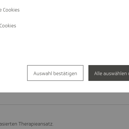
e Cookies
Artikel
Cookies
he Rolle die
Sieben Pr
burg spielt.
TK über d
Auswahl bestätigen
Alle auswählen 
er Demenzversorgung.
asierten Therapieansatz.