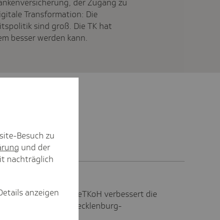
rankenversicherung, der Zugang zu
gitale Transformation: Die
spolitik sind groß. Die TK hat
em besser werden kann.
site-Besuch zu
ärung
und der
it nachträglich
Details anzeigen
ationsfondsprojekt NeTKoH verbessert die
sche Versorgung in Mecklenburg-
rn.