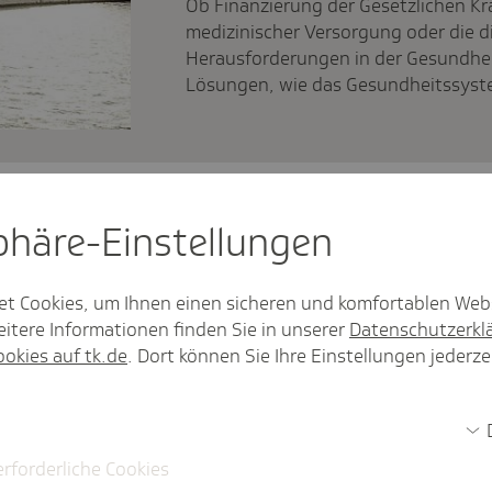
Ob Finanzierung der Gesetzlichen K
medizinischer Versorgung oder die di
Herausforderungen in der Gesundheit
Lösungen, wie das Gesundheitssyst
sphäre-Einstel­lungen
 über die Erfolge und Herausforderungen eines Startups.
et Cookies, um Ihnen einen sicheren und komfortablen Web
itere Informationen finden Sie in unserer
Datenschutzerkl
ookies auf tk.de
. Dort können Sie Ihre Einstellungen jederze
Artikel
lph-Lübben der TK-
Das Innov
neurologi
erforderliche Cookies
Vorpomme