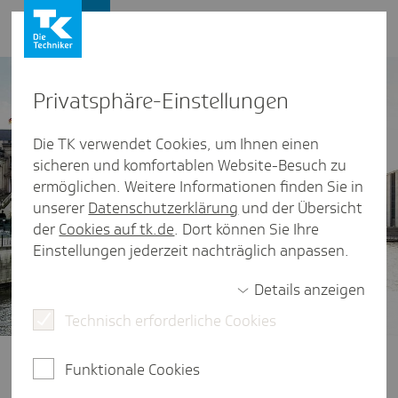
Presse und Politik
Privat­sphäre-Einstel­lungen
Die TK verwendet Cookies, um Ihnen einen
sicheren und komfortablen Website-Besuch zu
ermöglichen. Weitere Informationen finden Sie in
unserer
Datenschutzerklärung
und der Übersicht
der
Cookies auf tk.de
. Dort können Sie Ihre
Einstellungen jederzeit nachträglich anpassen.
Details anzeigen
Technisch erforderliche Cookies
Gesundheitspolitik im Fokus
Ob Finanzierung der Gesetzlichen
Funktionale Cookies
Krankenversicherung, der Zugang