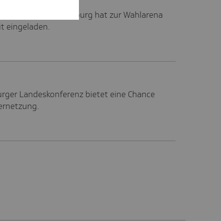
ndesvertretung Hamburg hat zur Wahlarena
t eingeladen.
rger Landeskonferenz bietet eine Chance
ernetzung.