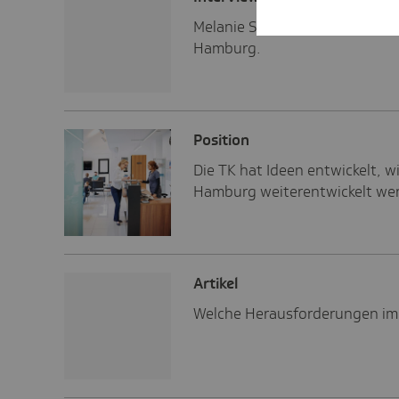
Melanie Schlotzhauer über die
Hamburg.
Posi­tion
Die TK hat Ideen entwickelt, w
Hamburg weiterentwickelt we
Artikel
Welche Herausforderungen im