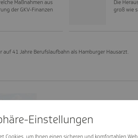
 welche Maßnahmen aus
Die Herau
ierung der GKV-Finanzen
groß wie s
er auf 41 Jahre Berufslaufbahn als Hamburger Hausarzt.
sphäre-Einstel­lungen
et Cookies, um Ihnen einen sicheren und komfortablen Web
Themenspezial