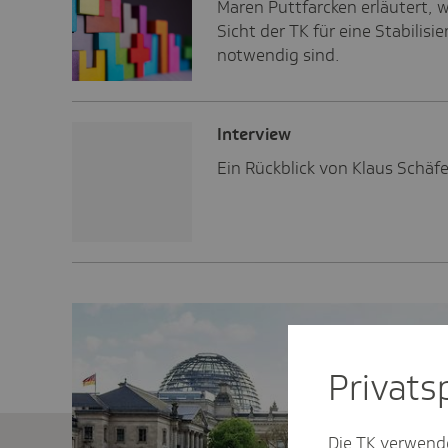
Maren Puttfarcken erläutert,
Sicht der TK für eine Stabilis
notwendig sind.
Inter­view
Ein Rückblick von Klaus Schäf
Privat­
Die TK verwend