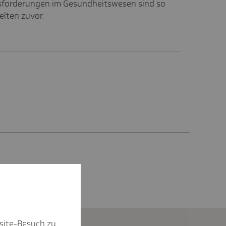
sforderungen im Gesundheitswesen sind so
elten zuvor.
site-Besuch zu