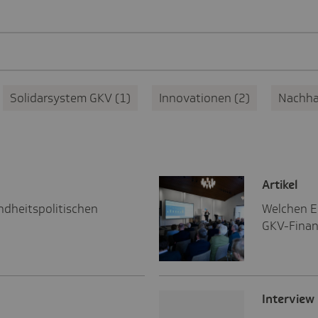
Solidarsystem GKV
1
Innovationen
2
Nachha
Artikel
ndheitspolitischen
Welchen Ei
GKV-Fina
Inter­view