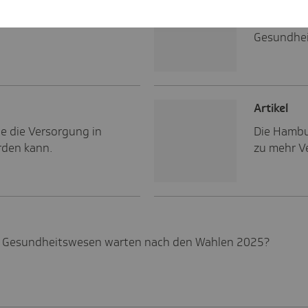
 Gesundheitspolitik in
Die TK-La
Gesundhei
Artikel
ie die Versorgung in
Die Hambu
rden kann.
zu mehr V
 Gesundheitswesen warten nach den Wahlen 2025?