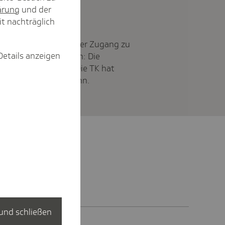
ärung
und der
it nachträglich
rankenversicherung, der Zugang zu
Details anzeigen
gitale Transformation: Die
spolitik sind groß. Die TK hat
em besser werden kann.
und schließen