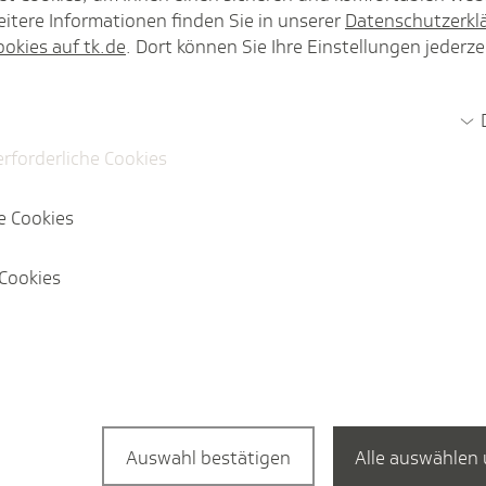
itere Informationen finden Sie in unserer
Datenschutzerkl
Die Forde­rungen der TK
ookies auf tk.de
. Dort können Sie Ihre Einstellungen jederze
Ob Finanzierung der Gesetzlichen K
medizinischer Versorgung oder die di
Herausforderungen in der Gesundheit
erforderliche Cookies
Lösungen, wie das Gesundheitssyst
e Cookies
Cookies
rg im Bundestag.
Auswahl bestätigen
Alle auswählen 
Artikel