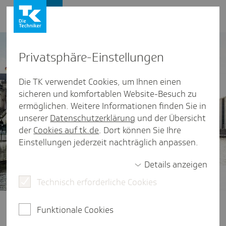
Presse und Politik
Privat­sphäre-Einstel­lungen
Die TK verwendet Cookies, um Ihnen einen
sicheren und komfortablen Website-Besuch zu
ermöglichen. Weitere Informationen finden Sie in
unserer
Datenschutzerklärung
und der Übersicht
der
Cookies auf tk.de
. Dort können Sie Ihre
Einstellungen jederzeit nachträglich anpassen.
Details anzeigen
Technisch erforderliche Cookies
Gesundheitspolitik im Fokus
Ob Finanzierung der Gesetzlichen
Funktionale Cookies
Krankenversicherung, der Zugang