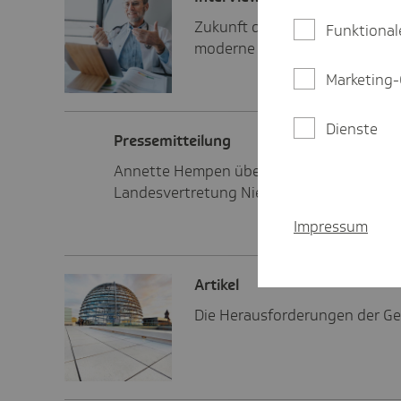
Zukunft des Bereitschaftsdien
Funktional
moderne Lösungen für die Ge
Marketing-
Dienste
Pres­se­mit­tei­lung
Annette Hempen übernimmt die Leitung d
Landesvertretung Niedersachsen.
Impressum
Artikel
Die Herausforderungen der Ge