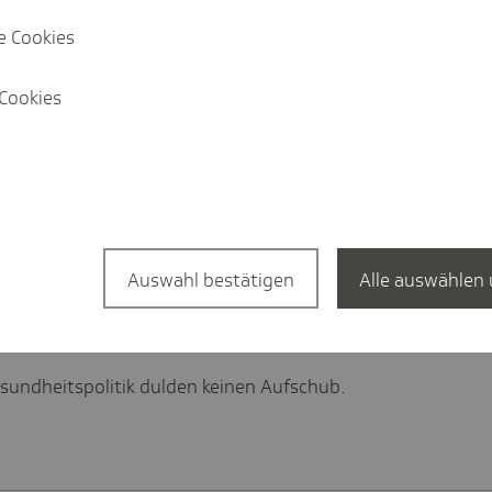
st: KVN setzt auf
Gesundhei
e Cookies
sundheitsversorgung.
im Intervi
Cookies
Inter­view
er TK-
Interview 
Gesundheit
Auswahl bestätigen
Alle auswählen 
sundheitspolitik dulden keinen Aufschub.