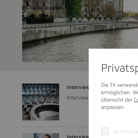
Privat­
Die TK verwend
Inter­view
ermöglichen. We
Interview mit Niedersachsens S
Übersicht der
C
anpassen.
Technisch 
Inter­view