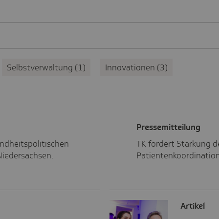
Selbstverwaltung
1
Innovationen
3
Pres­se­mit­tei­lung
ndheitspolitischen
TK fordert Stärkung 
Niedersachsen.
Patientenkoordination
Artikel