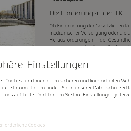
Die Forde­rungen der TK
Ob Finanzierung der Gesetzlichen K
medizinischer Versorgung oder die di
Herausforderungen in der Gesundheit
Lösungen, wie das Gesundheitssyst
sphäre-Einstel­lungen
et Cookies, um Ihnen einen sicheren und komfortablen Web
itere Informationen finden Sie in unserer
Datenschutzerkl
taatssekretärin für Soziales, Arbeit, Gesundheit und Gleic
ookies auf tk.de
. Dort können Sie Ihre Einstellungen jederze
erforderliche Cookies
Inter­view