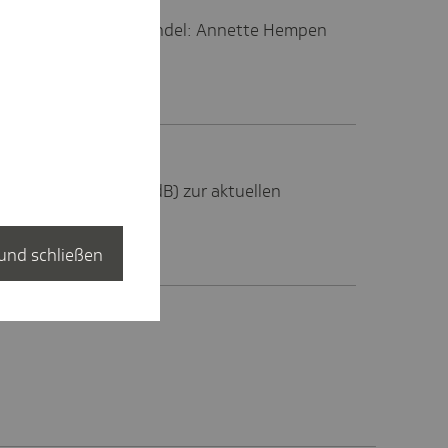
tsversorgung im Wandel: Annette Hempen
ew.
mit Anne Janssen (MdB) zur aktuellen
spolitik.
und schließen