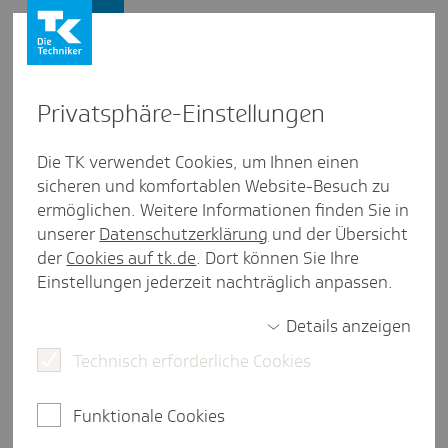
Presse und Politik
Privat­sphäre-Einstel­lungen
Presse und Politik
/
Gesundheitspolitik
Die TK verwendet Cookies, um Ihnen einen
sicheren und komfortablen Website-Besuch zu
Inter­view aus Meck­len­burg-Vorpom­mern
ermöglichen. Weitere Informationen finden Sie in
#Chef­insache zu Reformen im
unserer
Datenschutzerklärung
und der Übersicht
statio­nären Sektor
der
Cookies auf tk.de
. Dort können Sie Ihre
Einstellungen jederzeit nachträglich anpassen.
Details anzeigen
3 Minuten Lesezeit
Technisch erforderliche Cookies
Im Interview erläutert Manon Austenat-Wied,
welche Maßnahmen die stationäre Versorgung in
Funktionale Cookies
Mecklenburg-Vorpommern kurzfristig verbessern
könnten.