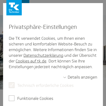
Presse und Politik
Privat­sphäre-Einstel­lungen
Die TK verwendet Cookies, um Ihnen einen
sicheren und komfortablen Website-Besuch zu
ermöglichen. Weitere Informationen finden Sie in
unserer
Datenschutzerklärung
und der Übersicht
der
Cookies auf tk.de
. Dort können Sie Ihre
Einstellungen jederzeit nachträglich anpassen.
Details anzeigen
Technisch erforderliche Cookies
Gesundheitspolitik im Fokus
Ob Finanzierung der Gesetzlichen
Funktionale Cookies
Krankenversicherung, der Zugang