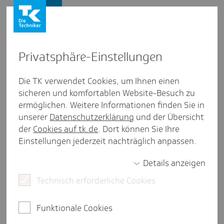
Presse und Politik
Privat­sphäre-Einstel­lungen
Presse und Politik
/
Medizinische Versorgung
Die TK verwendet Cookies, um Ihnen einen
sicheren und komfortablen Website-Besuch zu
Posi­tion aus Meck­len­burg-Vorpom­mern
ermöglichen. Weitere Informationen finden Sie in
TK-Posi­tion - Impulse für eine
unserer
Datenschutzerklärung
und der Übersicht
zukunfts­si­chere Versor­gung in
der
Cookies auf tk.de
. Dort können Sie Ihre
Einstellungen jederzeit nachträglich anpassen.
Meck­len­burg-Vorpom­mern
Details anzeigen
Technisch erforderliche Cookies
weniger als eine Minute Lesezeit
Die medizinische Versorgung der Menschen in
Funktionale Cookies
Mecklenburg-Vorpommern wird in zehn Jahren