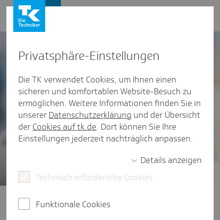
Presse und Politik
Privat­sphäre-Einstel­lungen
Die TK verwendet Cookies, um Ihnen einen
sicheren und komfortablen Website-Besuch zu
ermöglichen. Weitere Informationen finden Sie in
unserer
Datenschutzerklärung
und der Übersicht
der
Cookies auf tk.de
. Dort können Sie Ihre
Einstellungen jederzeit nachträglich anpassen.
Details anzeigen
Technisch erforderliche Cookies
Gesundheitsstudien
Der vierte TK-Stressreport 2025
Funktionale Cookies
widmet sich der Frage: Wie