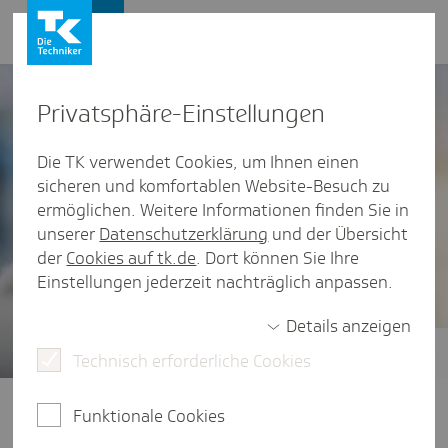
Presse und Politik
Privat­sphäre-Einstel­lungen
Die TK verwendet Cookies, um Ihnen einen
sicheren und komfortablen Website-Besuch zu
ermöglichen. Weitere Informationen finden Sie in
unserer
Datenschutzerklärung
und der Übersicht
der
Cookies auf tk.de
. Dort können Sie Ihre
Einstellungen jederzeit nachträglich anpassen.
Details anzeigen
Technisch erforderliche Cookies
Gesundheitsstudien
Der vierte TK-Stressreport 2025
Funktionale Cookies
widmet sich der Frage: Wie