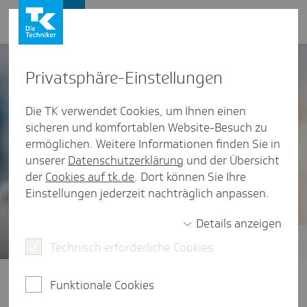
Presse und Politik
Privat­sphäre-Einstel­lungen
Die TK verwendet Cookies, um Ihnen einen
sicheren und komfortablen Website-Besuch zu
ermöglichen. Weitere Informationen finden Sie in
unserer
Datenschutzerklärung
und der Übersicht
der
Cookies auf tk.de
. Dort können Sie Ihre
Einstellungen jederzeit nachträglich anpassen.
Details anzeigen
Technisch erforderliche Cookies
Gesundheitsstudien
Der vierte TK-Stressreport 2025
Funktionale Cookies
widmet sich der Frage: Wie