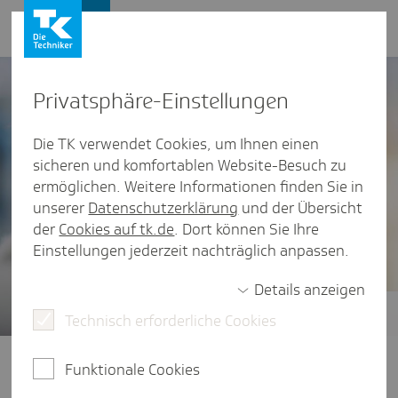
Presse und Politik
Privat­sphäre-Einstel­lungen
Die TK verwendet Cookies, um Ihnen einen
sicheren und komfortablen Website-Besuch zu
ermöglichen. Weitere Informationen finden Sie in
unserer
Datenschutzerklärung
und der Übersicht
der
Cookies auf tk.de
. Dort können Sie Ihre
Einstellungen jederzeit nachträglich anpassen.
Details anzeigen
Technisch erforderliche Cookies
Gesundheitsstudien
Der vierte TK-Stressreport 2025
Funktionale Cookies
widmet sich der Frage: Wie