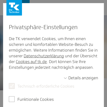
Presse und Politik
Privat­sphäre-Einstel­lungen
Die TK verwendet Cookies, um Ihnen einen
sicheren und komfortablen Website-Besuch zu
ermöglichen. Weitere Informationen finden Sie in
unserer
Datenschutzerklärung
und der Übersicht
der
Cookies auf tk.de
. Dort können Sie Ihre
Einstellungen jederzeit nachträglich anpassen.
Details anzeigen
Technisch erforderliche Cookies
Gesundheitsstudien
Der vierte TK-Stressreport 2025
Funktionale Cookies
widmet sich der Frage: Wie