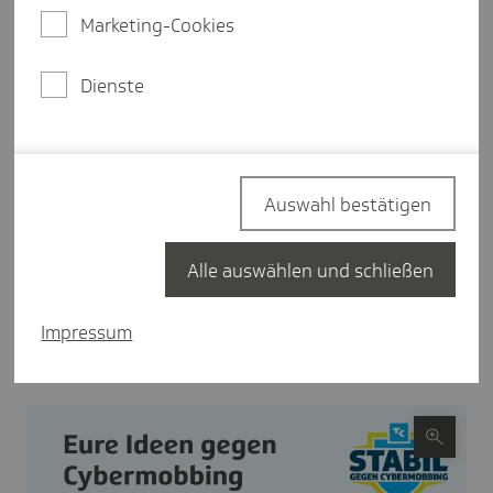
kreative Ideen zu entwickeln und zu lernen,
Marketing-Cookies
Cybermobbing als Gemeinschaft zu erkennen, zu
stoppen und zu verhindern. "Stabil gegen
Dienste
Cybermobbing" wird von der Techniker Krankenkasse
(TK) gemeinsam mit dem ServiceBureau
Jugendinformation und der APOLLON Hochschule
der Gesundheitswirtschaft organisiert. Herzstück
Auswahl bestätigen
des Projekts ist ein Video-Wettbewerb. Dafür
drehen die Schülerinnen und Schüler
aussagekräftige Filme, in denen sie ihre Ideen über
Alle auswählen und schließen
Zusammenhalt und ein mobbingfreies Miteinander
präsentieren.
Impressum
"Stabil gegen Cyber­mob­bing"