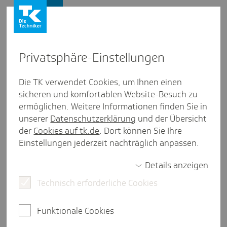
Presse und Politik
Privat­sphäre-Einstel­lungen
Presse und Politik
/
Medienkompetenz
Die TK verwendet Cookies, um Ihnen einen
sicheren und komfortablen Website-Besuch zu
Pres­se­mit­tei­lung aus Bremen
ermöglichen. Weitere Informationen finden Sie in
Stabil gegen Cyber­mob­bing:
unserer
Datenschutzerklärung
und der Übersicht
Das Präven­ti­ons­pro­jekt geht in
der
Cookies auf tk.de
. Dort können Sie Ihre
Einstellungen jederzeit nachträglich anpassen.
die nächste Runde
Details anzeigen
Technisch erforderliche Cookies
Bremen, 30. Januar 2026.
Das Präventionsprojekt
"Stabil gegen Cybermobbing" startet 2026 in die
Funktionale Cookies
zweite Runde. Im Rahmen des Projekts werden
Schulklassen der Jahrgänge 5 bis 7 dazu aufgerufen,