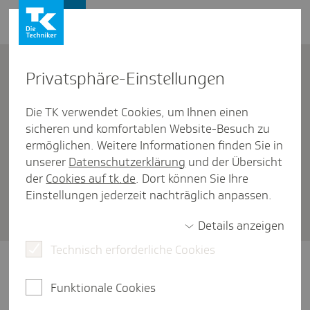
Firmenkunden
Kontakt
Privat­sphäre-Einstel­lungen
Die TK verwendet Cookies, um Ihnen einen
Firmenkunden
/
Entgeltfortzahlungsversicherung
sicheren und komfortablen Website-Besuch zu
Stimmt es, dass meine Beschäf­
ermöglichen. Weitere Informationen finden Sie in
unserer
Datenschutzerklärung
und der Übersicht
tigten über eine Tele­fon­sprech­
der
Cookies auf tk.de
. Dort können Sie Ihre
stunde krank­ge­schrieben
Einstellungen jederzeit nachträglich anpassen.
werden können?
Details anzeigen
Technisch erforderliche Cookies
Ja, eine Krankschreibung per Telefon ist seit
dem 7. Dezember 2023 wieder möglich.
Funktionale Cookies
Dafür müssen allerdings bestimmte