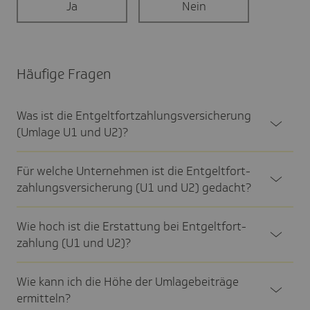
Ja
Nein
Häufige Fragen
Was ist die Entgelt­fort­zah­lungs­ver­si­che­rung
(Umlage U1 und U2)?
Für welche Unter­nehmen ist die Entgelt­fort­
zah­lungs­ver­si­che­rung (U1 und U2) gedacht?
Wie hoch ist die Erstat­tung bei Entgelt­fort­
zah­lung (U1 und U2)?
Wie kann ich die Höhe der Umla­ge­bei­träge
ermit­teln?